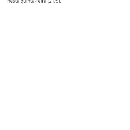
nesta quinta-feira (21/5).