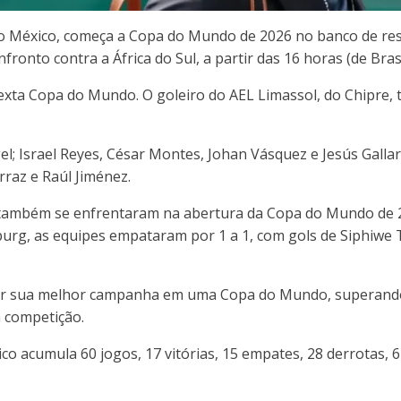
do México, começa a Copa do Mundo de 2026 no banco de rese
nfronto contra a África do Sul, a partir das 16 horas (de Brasí
sexta Copa do Mundo. O goleiro do AEL Limassol, do Chipre,
l; Israel Reyes, César Montes, Johan Vásquez e Jesús Gallard
rraz e Raúl Jiménez.
 também se enfrentaram na abertura da Copa do Mundo de 20
rg, as equipes empataram por 1 a 1, com gols de Siphiwe Ts
zar sua melhor campanha em uma Copa do Mundo, superando 
 competição.
o acumula 60 jogos, 17 vitórias, 15 empates, 28 derrotas, 6