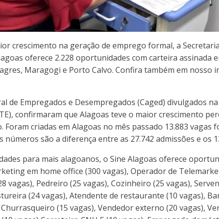
or crescimento na geração de emprego formal, a Secretari
 Alagoas oferece 2.228 oportunidades com carteira assinada 
lagres, Maragogi e Porto Calvo. Confira também em nosso i
l de Empregados e Desempregados (Caged) divulgados na úl
TE), confirmaram que Alagoas teve o maior crescimento per
o. Foram criadas em Alagoas no mês passado 13.883 vagas 
números são a diferença entre as 27.742 admissões e os 1
dades para mais alagoanos, o Sine Alagoas oferece oportuni
keting em home office (300 vagas), Operador de Telemarketi
 (28 vagas), Pedreiro (25 vagas), Cozinheiro (25 vagas), Serv
tureira (24 vagas), Atendente de restaurante (10 vagas), B
 Churrasqueiro (15 vagas), Vendedor externo (20 vagas), Ve