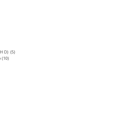
H D) (5)
 (10)