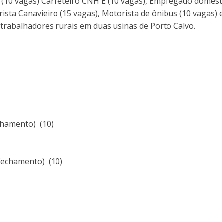
 (10 vagas) Carreteiro CNH E (10 vagas), Empregado domésti
rista Canavieiro (15 vagas), Motorista de ônibus (10 vagas
trabalhadores rurais em duas usinas de Porto Calvo.
chamento) (10)
 fechamento) (10)