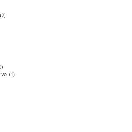
(2)
5)
ivo (1)