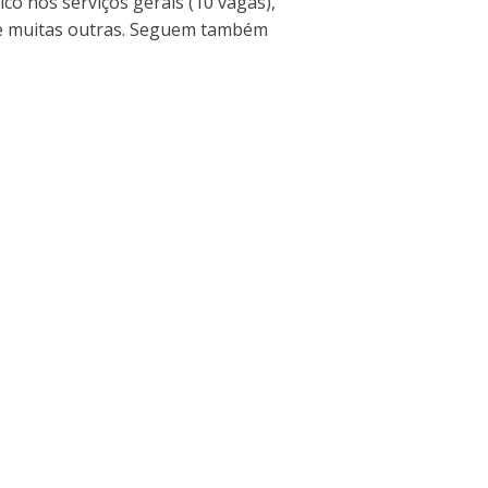
co nos serviços gerais (10 vagas),
) e muitas outras. Seguem também