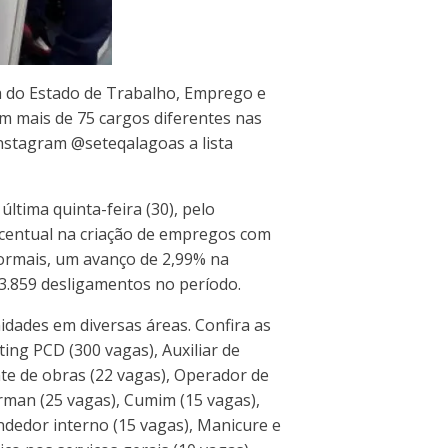
a do Estado de Trabalho, Emprego e
em mais de 75 cargos diferentes nas
nstagram @seteqalagoas a lista
tima quinta-feira (30), pelo
centual na criação de empregos com
formais, um avanço de 2,99% na
3.859 desligamentos no período.
dades em diversas áreas. Confira as
ng PCD (300 vagas), Auxiliar de
ente de obras (22 vagas), Operador de
arman (25 vagas), Cumim (15 vagas),
ndedor interno (15 vagas), Manicure e