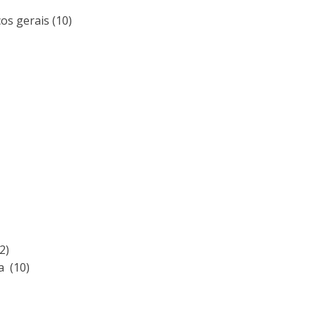
s gerais (10)
2)
a (10)