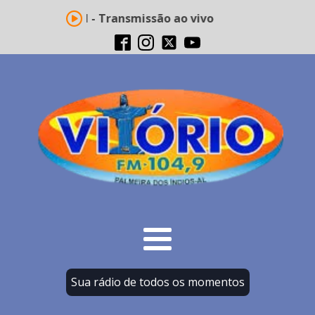
io Vitório FM - Transmissão ao vivo
Sua rádio de todos os momentos