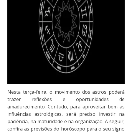
Nesta terça-feira, o movimento dos astros poderá
trazer reflexões e oportunidades de
amadurecimento. Contudo, para aproveitar bem as
influências astrológicas, será preciso investir na
paciência, na maturidade e na organização. A seguir,
confira as previsões do horóscopo para o seu signo