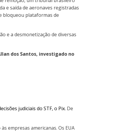
de remoção, um tribunal brasileiro
ada e saída de aeronaves registradas
; e bloqueou plataformas de
ão e a desmonetização de diversas
Allan dos Santos, investigado no
ecisões judiciais do STF, o Pix.
De
ão às empresas americanas. Os EUA