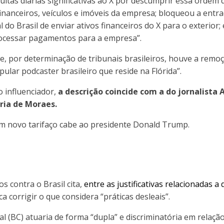
tas diárias significativas ao X por descumprir essa ordem 
financeiros, veículos e imóveis da empresa; bloqueou a entr
do Brasil de enviar ativos financeiros do X para o exterior
cessar pagamentos para a empresa”.
 por determinação de tribunais brasileiros, houve a remoç
ular podcaster brasileiro que reside na Flórida”.
 influenciador,
a descrição coincide com a do jornalista 
ria de Moraes.
 um novo tarifaço cabe ao presidente Donald Trump.
s contra o Brasil cita,
entre as justificativas relacionadas a d
a corrigir o que considera “práticas desleais”.
 (BC) atuaria de forma “dupla” e discriminatória em relaç