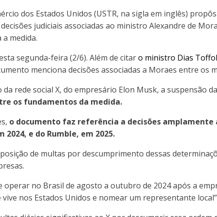
rcio dos Estados Unidos (USTR, na sigla em inglês) propôs 
decisões judiciais associadas ao ministro Alexandre de Mor
a a medida.
esta segunda-feira (2/6). Além de citar
o ministro Dias Toffo
umento menciona decisões associadas a Moraes entre os mo
o da rede social X, do empresário Elon Musk, a suspensão d
tre os fundamentos da medida.
es,
o documento faz referência a decisões amplamente a
m 2024, e do Rumble, em 2025.
imposição de multas por descumprimento dessas determinaçõ
presas.
 de operar no Brasil de agosto a outubro de 2024 após a em
e vive nos Estados Unidos e nomear um representante local”, 