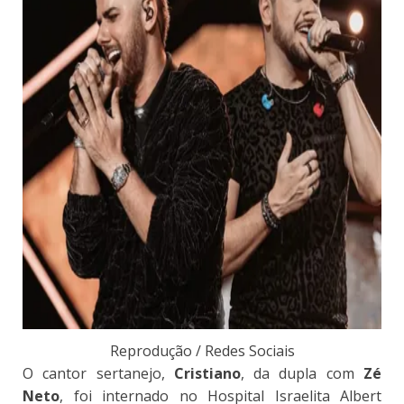
Reprodução / Redes Sociais
O cantor sertanejo,
Cristiano
, da dupla com
Zé
Neto
, foi internado no Hospital Israelita Albert