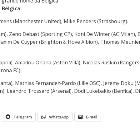
 Bélgica:
mens (Manchester United), Mike Penders (Strasbourg).
), Zeno Debast (Sporting CP), Koni De Winter (AC Milan),
Maxim De Cuyper (Brighton & Hove Albion), Thomas Meunier (
oli), Amadou Onana (Aston Villa), Nicolas Raskin (Rangers),
irona FC).
lanta), Mathias Fernandez-Pardo (Lille OSC), Jeremy Doku (
an), Leandro Trossard (Arsenal), Dodi Lukebakio (Benfica), 
Telegram
WhatsApp
E-mail