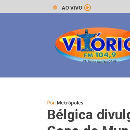
AO VIVO
Por:
Metrópoles
Bélgica divul