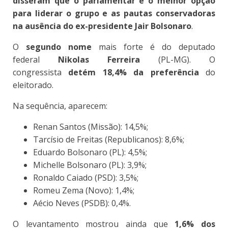
disseram que o parlamentar é o melhor opção
para liderar o grupo e as pautas conservadoras
na ausência do ex-presidente Jair Bolsonaro
.
O
segundo nome
mais forte é do deputado
federal
Nikolas Ferreira
(PL-MG). O
congressista
detém 18,4% da preferência
do
eleitorado.
Na sequência, aparecem:
Renan Santos (Missão): 14,5%;
Tarcísio de Freitas (Republicanos): 8,6%;
Eduardo Bolsonaro (PL): 4,5%;
Michelle Bolsonaro (PL): 3,9%;
Ronaldo Caiado (PSD): 3,5%;
Romeu Zema (Novo): 1,4%;
Aécio Neves (PSDB): 0,4%.
O levantamento mostrou ainda que
1,6% dos