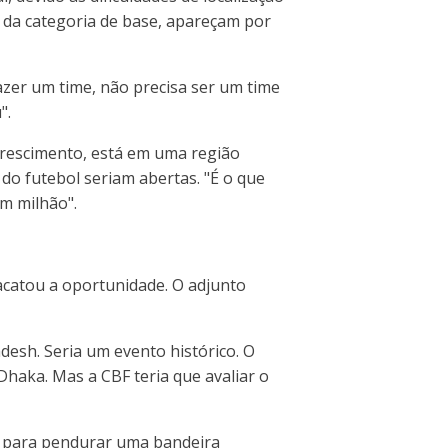
u da categoria de base, apareçam por
azer um time, não precisa ser um time
".
crescimento, está em uma região
o futebol seriam abertas. "É o que
um milhão".
acatou a oportunidade. O adjunto
desh. Seria um evento histórico. O
haka. Mas a CBF teria que avaliar o
e para pendurar uma bandeira