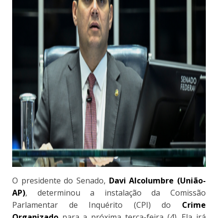
O presidente do Senado,
Davi Alcolumbre (União-
AP)
, determinou a instalação da Comissão
Parlamentar de Inquérito (CPI) do
Crime
Organizado
para a próxima terça-feira (4). Ela irá