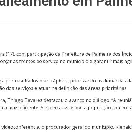
saneamento em Palme
ra (17), com participação da Prefeitura de Palmeira dos Índi
çar as frentes de serviço no município e garantir mais agili
brança por resultados mais rápidos, priorizando as demanda
ação dos serviços e atuar na definição das áreas prioritárias.
ura, Thiago Tavares destacou o avanço no diálogo. “A reuniã
 mais eficiente. A expectativa é que a população comece a 
videoconferência, o procurador geral do município, Klenald