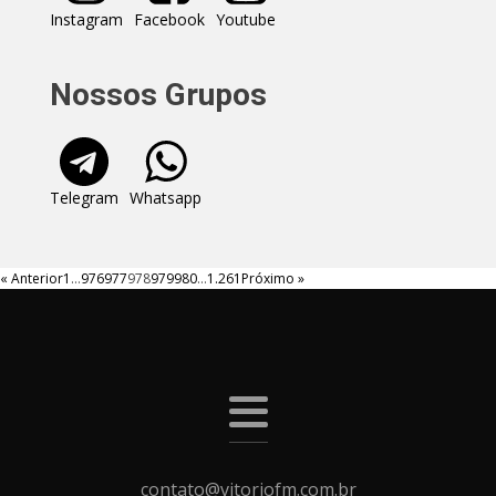
Instagram
Facebook
Youtube
Nossos Grupos
Telegram
Whatsapp
« Anterior
1
…
976
977
978
979
980
…
1.261
Próximo »
contato@vitoriofm.com.br