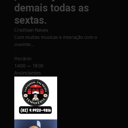
demais todas as
sextas.
Cristhian Neves
Com muitas musicas e interação com o
ouvinte....
.
Horário:
14:00 — 18:00
Anúnciantes