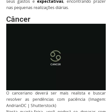
seus gastos e
expectativas
, encontrando prazer
nas pequenas realizações diárias.
Câncer
O canceriano deverá ser mais realista e buscar
resolver as pendências com paciência (Imagem:
AndrianDC | Shutterstock)
Nesta quarta-feira, você poderá se deparar com