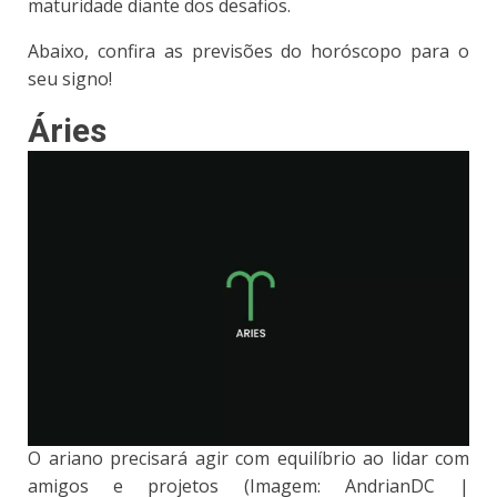
maturidade diante dos desafios.
Abaixo, confira as previsões do horóscopo para o
seu signo!
Áries
O ariano precisará agir com equilíbrio ao lidar com
amigos e projetos (Imagem: AndrianDC |