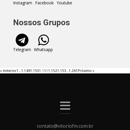
Instagram
Facebook
Youtube
Nossos Grupos
Telegram
Whatsapp
« Anterior
1
…
1.149
1.150
1.151
1.152
1.153
…
1.261
Próximo »
contato@vitoriofm.com.br