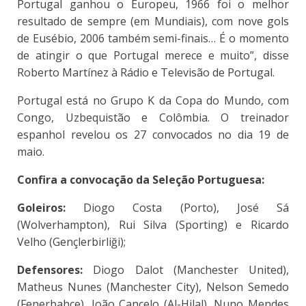
Portugal ganhou o Europeu, 1966 foi o melhor
resultado de sempre (em Mundiais), com nove gols
de Eusébio, 2006 também semi-finais… É o momento
de atingir o que Portugal merece e muito”, disse
Roberto Martínez à Rádio e Televisão de Portugal.
Portugal está no Grupo K da Copa do Mundo, com
Congo, Uzbequistão e Colômbia. O treinador
espanhol revelou os 27 convocados no dia 19 de
maio.
Confira a convocação da Seleção Portuguesa:
Goleiros:
Diogo Costa (Porto), José Sá
(Wolverhampton), Rui Silva (Sporting) e Ricardo
Velho (Gençlerbirliği);
Defensores:
Diogo Dalot (Manchester United),
Matheus Nunes (Manchester City), Nelson Semedo
(Fenerbahçe), João Cancelo (Al-Hilal), Nuno Mendes