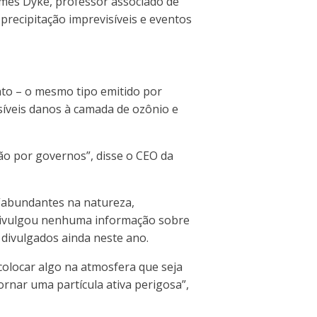
James Dyke, professor associado de
precipitação imprevisíveis e eventos
ato – o mesmo tipo emitido por
ssíveis danos à camada de ozônio e
ão por governos”, disse o CEO da
 “abundantes na natureza,
 divulgou nenhuma informação sobre
divulgados ainda neste ano.
olocar algo na atmosfera que seja
ornar uma partícula ativa perigosa”,