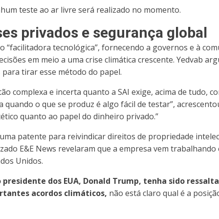
hum teste ao ar livre será realizado no momento.
ses privados e segurança global
o “facilitadora tecnológica”, fornecendo a governos e à co
decisões em meio a uma crise climática crescente. Yedvab a
 para tirar esse método do papel.
ão complexa e incerta quanto a SAI exige, acima de tudo, co
a quando o que se produz é algo fácil de testar”, acrescent
cético quanto ao papel do dinheiro privado.”
ma patente para reivindicar direitos de propriedade intelec
lizado E&E News revelaram que a empresa vem trabalhando 
ados Unidos.
presidente dos EUA, Donald Trump, tenha sido ressaltad
rtantes acordos climáticos,
não está claro qual é a posiç