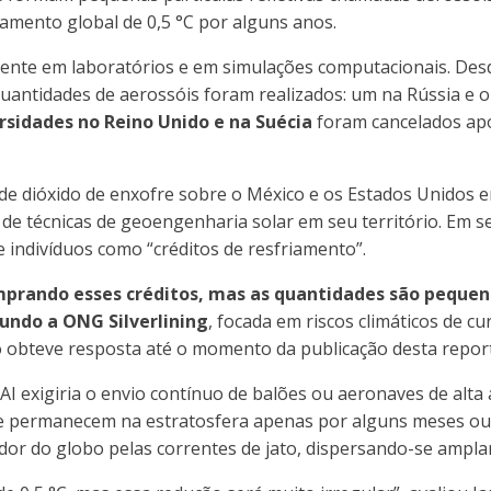
iamento global de 0,5 °C por alguns anos.
lmente em laboratórios e em simulações computacionais. Desd
uantidades de aerossóis foram realizados: um na Rússia e 
sidades no Reino Unido e na Suécia
foram cancelados após
de dióxido de enxofre sobre o México e os Estados Unidos 
de técnicas de geoengenharia solar em seu território. Em se
 indivíduos como “créditos de resfriamento”.
mprando esses créditos, mas as quantidades são pequen
undo a ONG Silverlining
, focada em riscos climáticos de c
 obteve resposta até o momento da publicação desta repo
 exigiria o envio contínuo de balões ou aeronaves de alta a
e permanecem na estratosfera apenas por alguns meses ou 
dor do globo pelas correntes de jato, dispersando-se ampla