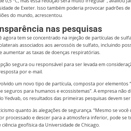
e 0,5 °C, mas essa redução será muito irregular”, avaliou 
rsidade de Exeter. Isso também poderia provocar padrões de 
giões do mundo, acrescentou.
ansparência nas pesquisas
 agora tem se concentrado na injeção de partículas de sulf
colaterais associados aos aerossóis de sulfato, incluindo po
e aumentar as taxas de doenças respiratórias.
pção segura ou responsável para ser levada em consideraç
resposta por e-mail.
nvolvido um novo tipo de partícula, composta por elementos
a e seguros para humanos e ecossistemas”. A empresa não
o Yedvab, os resultados das primeiras pesquisas devem ser 
icismo quanto às alegações de segurança. “Mesmo se você c
or processado e descer para a atmosfera inferior, pode se t
ciência geofísica da Universidade de Chicago.