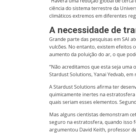
“Haverá uma redução global de cerca d
ciência do sistema terrestre da Unive
climáticos extremos em diferentes re
A necessidade de tr
Grande parte das pesquisas em SAI até
vulcões. No entanto, existem efeitos 
aumento da poluição do ar, o que pod
“Não acreditamos que esta seja uma o
Stardust Solutions, Yanai Yedvab, em 
A Stardust Solutions afirma ter dese
quimicamente inertes na estratosfer
quais seriam esses elementos. Segund
Mas alguns cientistas demonstram cet
seguro na estratosfera, quando isso f
argumentou David Keith, professor de 