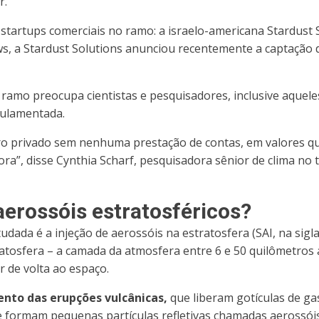
r.
 startups comerciais no ramo: a israelo-americana Stardust
, a Stardust Solutions anunciou recentemente a captação de
 ramo preocupa cientistas e pesquisadores, inclusive aquel
gulamentada.
iro privado sem nenhuma prestação de contas, em valores 
ra”, disse Cynthia Scharf, pesquisadora sênior de clima no
aerossóis estratosféricos?
udada é a injeção de aerossóis na estratosfera (SAI, na sigla
tratosfera – a camada da atmosfera entre 6 e 50 quilômetros 
r de volta ao espaço.
ento das erupções vulcânicas,
que liberam gotículas de ga
 formam pequenas partículas refletivas chamadas aerossói