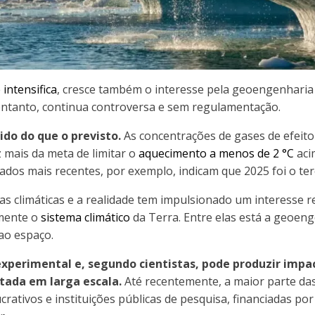
intensifica
, cresce também o interesse pela geoengenharia 
o entanto, continua controversa e sem regulamentação.
do do que o previsto.
As concentrações de gases de efeito
 mais da meta de limitar o
aquecimento a menos de 2 °C
aci
dados mais recentes, por exemplo, indicam que 2025 foi o ter
tas climáticas e a realidade tem impulsionado um interess
lmente o
sistema climático
da Terra. Entre elas está a geoeng
 ao espaço.
perimental e, segundo cientistas, pode produzir impact
tada em larga escala.
Até recentemente, a maior parte das
crativos e instituições públicas de pesquisa, financiadas po