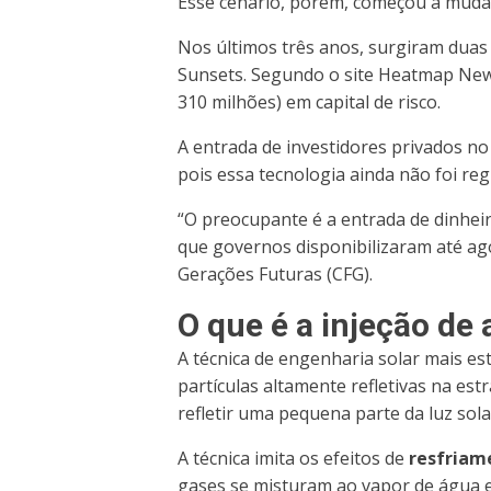
Esse cenário, porém, começou a muda
Nos últimos três anos, surgiram duas
Sunsets. Segundo o site Heatmap News
310 milhões) em capital de risco.
A entrada de investidores privados no
pois essa tecnologia ainda não foi re
“O preocupante é a entrada de dinhe
que governos disponibilizaram até ago
Gerações Futuras (CFG).
O que é a injeção de 
A técnica de engenharia solar mais est
partículas altamente refletivas na es
refletir uma pequena parte da luz sola
A técnica imita os efeitos de
resfriam
gases se misturam ao vapor de água e