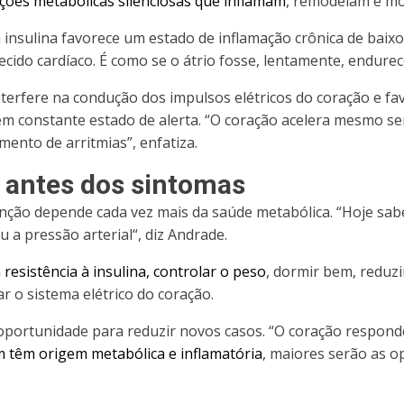
ações metabólicas silenciosas que inflamam
, remodelam e mod
à insulina favorece um estado de inflamação crônica de baix
cido cardíaco.
É como se o átrio fosse, lentamente, endure
interfere na condução dos impulsos elétricos do coração e fa
 constante estado de alerta. “O coração acelera mesmo sem
ento de arritmias”, enfatiza.
 antes dos sintomas
enção depende cada vez mais da saúde metabólica. “
Hoje sab
u a pressão arterial
“, diz Andrade.
 resistência à insulina, controlar o peso
, dormir bem, reduzir
r o sistema elétrico do coração.
portunidade para reduzir novos casos. “O coração respond
 têm origem metabólica e inflamatória
, maiores serão as o