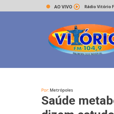
Rádio Vitório FM -
AO VIVO
Por:
Metrópoles
Saúde metaból