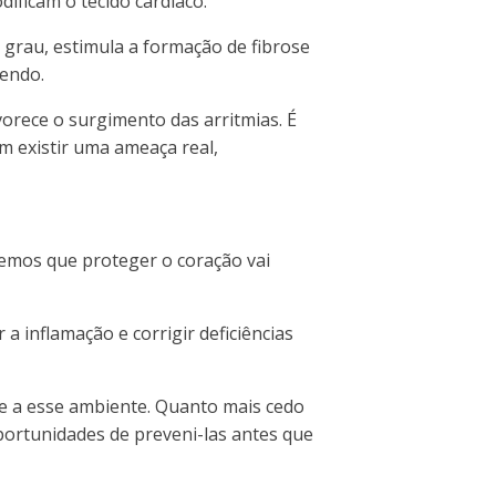
ificam o tecido cardíaco.”
o grau,
estimula a formação de fibrose
cendo.
vorece o surgimento das arritmias. É
 existir uma ameaça real,
emos que proteger o coração vai
 a inflamação e corrigir deficiências
e a esse ambiente. Quanto mais cedo
portunidades de preveni-las antes que