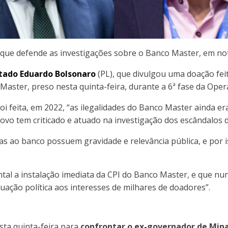
que defende as investigações sobre o Banco Master, em nota
tado Eduardo Bolsonaro
(PL), que divulgou uma doação fei
Master, preso nesta quinta-feira, durante a 6ª fase da Ope
i feita, em 2022, “as ilegalidades do Banco Master ainda er
Novo tem criticado e atuado na investigação dos escândalos 
ivas ao banco possuem gravidade e relevância pública, e po
ntal a instalação imediata da CPI do Banco Master, e que n
ação política aos interesses de milhares de doadores”.
sta quinta-feira para
confrontar o ex-governador de Mi