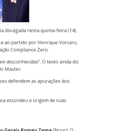
 divulgada nesta quinta-feira (14).
ta ao partido por Henrique Vorcaro,
ração Compliance Zero.
am desconhecidas”. O texto ainda diz
do Master.
r isso defendem as apurações dos
unca escondeu a origem de suas
nas Gerais Romeu Zema
(Novo). O