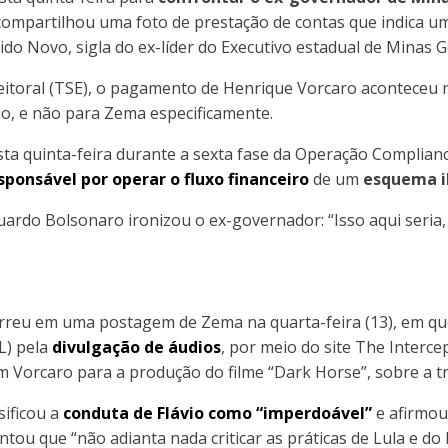
o compartilhou uma foto de prestação de contas que indica 
do Novo, sigla do ex-líder do Executivo estadual de Minas G
itoral (TSE), o pagamento de Henrique Vorcaro aconteceu no
do, e não para Zema especificamente.
ta quinta-feira durante a sexta fase da Operação Complianc
sponsável por operar o fluxo financeiro
de um
esquema i
duardo Bolsonaro ironizou o ex-governador: “Isso aqui seria
rreu em uma postagem de Zema na quarta-feira (13), em qu
L) pela
divulgação de áudios
, por meio do site The Interc
Vorcaro para a produção do filme “Dark Horse”, sobre a tra
sificou a
conduta de Flávio como “imperdoável”
e afirmou 
tou que “não adianta nada criticar as práticas de Lula e do