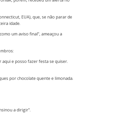
nnecticut, EUA), que, se não parar de
eira idade.
e como um aviso final", ameaçou a
ombros:
aqui e posso fazer festa se quiser.
inques por chocolate quente e limonada.
inou a dirigir".