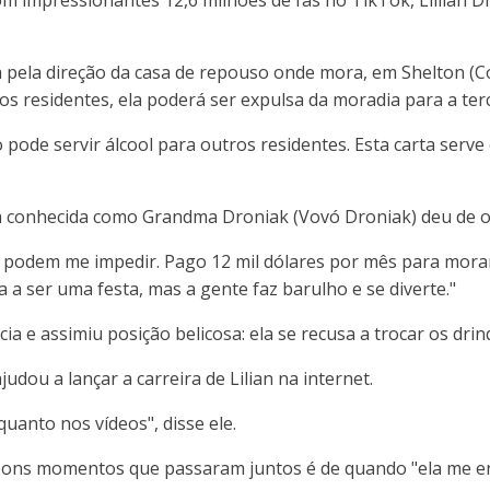
 pela direção da casa de repouso onde mora, em Shelton (Co
os residentes, ela poderá ser expulsa da moradia para a terc
 pode servir álcool para outros residentes. Esta carta serv
ira conhecida como Grandma Droniak (Vovó Droniak) deu de 
o podem me impedir. Pago 12 mil dólares por mês para morar 
a ser uma festa, mas a gente faz barulho e se diverte."
ia e assimiu posição belicosa: ela se recusa a trocar os dr
udou a lançar a carreira de Lilian na internet.
anto nos vídeos", disse ele.
ons momentos que passaram juntos é de quando "ela me ens