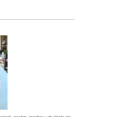
Droniak, porém, recebeu um alerta no