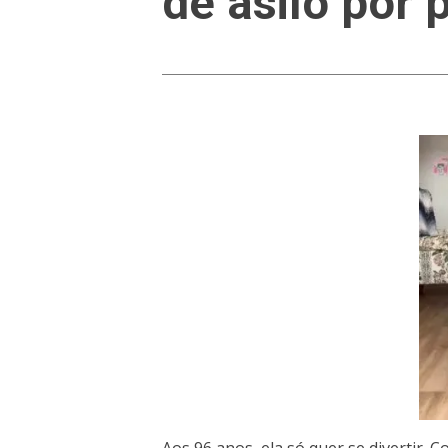
de asilo por 
Aos 96 anos, ela só quer se divertir.