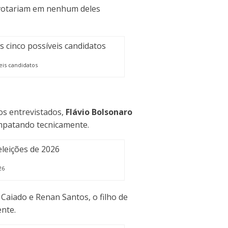
 votariam em nenhum deles
eis candidatos
os entrevistados,
Flávio Bolsonaro
mpatando tecnicamente.
26
aiado e Renan Santos, o filho de
ente.