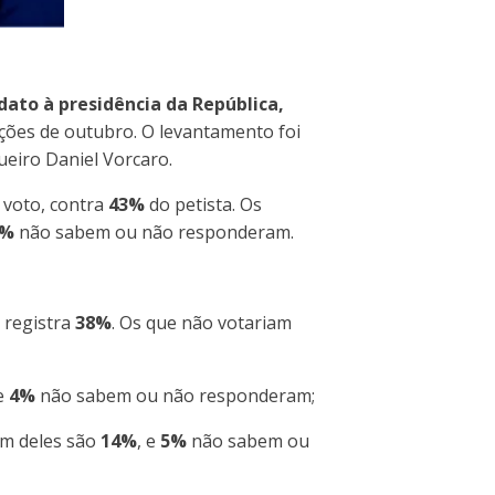
dato à presidência da República,
ões de outubro. O levantamento foi
ueiro Daniel Vorcaro.
 voto, contra
43%
do petista. Os
3%
não sabem ou não responderam.
 registra
38%
. Os que não votariam
 e
4%
não sabem ou não responderam;
um deles são
14%
, e
5%
não sabem ou