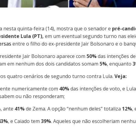
da nesta quinta-feira (14), mostra que o senador e
pré-candi
esidente Lula (PT),
em um eventual segundo turno nas eleiç
ersas
entre o filho do ex-presidente Jair Bolsonaro e o banq
presidente Jair Bolsonaro aparece com
50%
das intenções de
ariam em nenhum dos dois candidatos somam
5%
, enquanto
s quatro cenários de segundo turno contra Lula.
Veja:
frente numericamente com
40%
das intenções de voto, e Lula
sabem ou não responderam;
%
, ante
41%
de Zema. A opção “nenhum deles” totaliza
12%
,
43%
, e Caiado tem
39%
. Aqueles que não escolheriam nenh