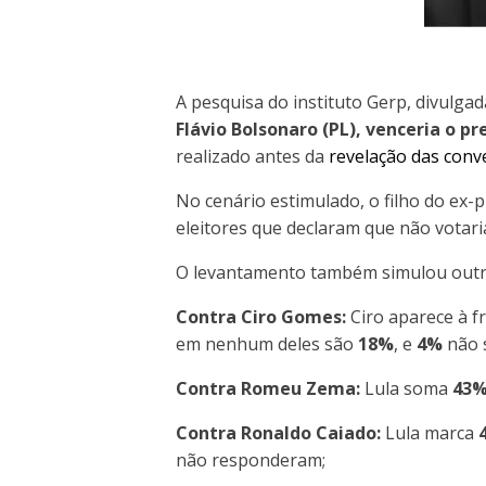
A pesquisa do instituto Gerp, divulga
Flávio Bolsonaro (PL), venceria o pr
realizado antes da
revelação das conv
No cenário estimulado, o filho do ex-
eleitores que declaram que não vot
O levantamento também simulou outro
Contra Ciro Gomes:
Ciro aparece à 
em nenhum deles são
18%
, e
4%
não 
Contra Romeu Zema:
Lula soma
43
Contra Ronaldo Caiado:
Lula marca
não responderam;