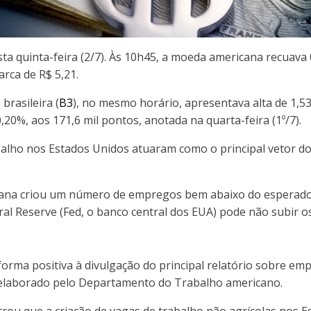
quinta-feira (2/7). Às 10h45, a moeda americana recuava 0,
rca de R$ 5,21.
 brasileira (
B3
), no mesmo horário, apresentava alta de 1,53
20%, aos 171,6 mil pontos, anotada na quarta-feira (1º/7).
alho nos Estados Unidos atuaram como o principal vetor d
cana criou um número de empregos bem abaixo do esperado
ral Reserve (Fed, o banco central dos EUA) pode não subir o
 forma positiva à divulgação do principal relatório sobre em
, elaborado pelo Departamento do Trabalho americano.
u que a criação de vagas de trabalho não agrícolas nos E