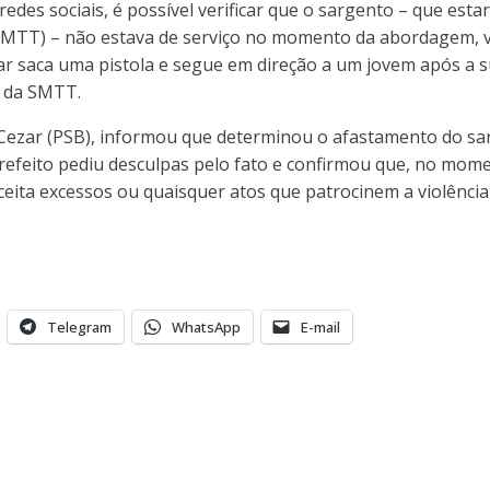
des sociais, é possível verificar que o sargento – que esta
(SMTT) – não estava de serviço no momento da abordagem, v
ar saca uma pistola e segue em direção a um jovem após a s
s da SMTT.
io Cezar (PSB), informou que determinou o afastamento do
eito pediu desculpas pelo fato e confirmou que, no momento
ceita excessos ou quaisquer atos que patrocinem a violênci
Telegram
WhatsApp
E-mail